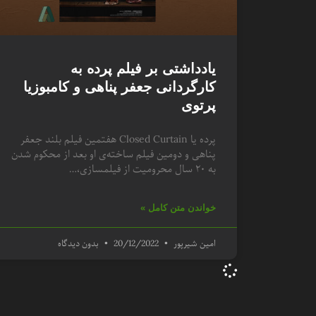
یادداشتی بر فیلم پرده به
کارگردانی جعفر پناهی و کامبوزیا
پرتوی
پرده یا Closed Curtain هفتمین فیلم بلند جعفر
پناهی و دومین فیلم ساخته‌ی او بعد از محکوم شدن
به ۲۰ سال محرومیت از فیلمسازی،…
خواندن متن کامل »
امین شیرپور
20/12/2022
بدون دیدگاه