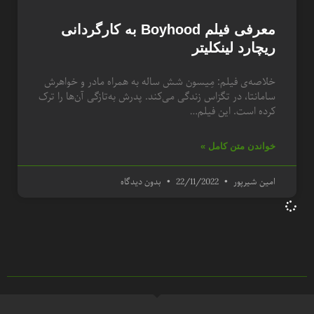
معرفی فیلم Boyhood به کارگردانی
ریچارد لینکلیتر
خلاصه‌ی فیلم: مِیسون شش ساله به همراه مادر و خواهرش
سامانتا، در تگزاس زندگی می‌کند. پدرش به‌تازگی آن‌ها را ترک
کرده است. این فیلم…
خواندن متن کامل »
امین شیرپور
22/11/2022
بدون دیدگاه