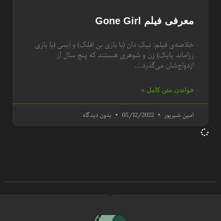
معرفی فیلم Gone Girl
خلاصه‌ی فیلم: نیک دان (با بازی بن افلک) و اِیمی (با بازی
رزاماند پایک) زن و شوهری هستند که پنج سال از
ازدواج‌شان می‌گذرد….
خواندن متن کامل »
امین شیرپور
05/12/2022
بدون دیدگاه