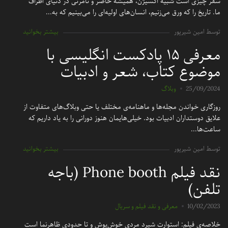
سفر چیزی است شبیه اکسیژن، همیشه حاضر و نامرئی در دنیای اطراف
ما. تاریخ را که ورق می‌زنیم، انسان‌های اولیه‌ای را می‌بینیم که به...
توسط امین شیرپور
بیشتر بخوانید
معرفی ۱۵ پادکست انگلیسی با
موضوع کتاب، شعر و ادبیات
25/09/2024
وبلاگ
روزگاری خواندن مجله‌ها و ماهنامه‌ی مختلف یا حتی وبلاگ‌های متفاوت از
علایق دوستداران ادبیات بود. خیلی‌هایمان هنوز دورانی را به یاد داریم که
ساعت‌ها...
توسط امین شیرپور
بیشتر بخوانید
نقد فیلم Phone booth (باجه
تلفن)
10/02/2023
معرفی و نقد فیلم و سریال
خلاصه‌ی فیلم: استوارت شپرد مردی خوش‌پوش و تا حدودی ظاهرنما است